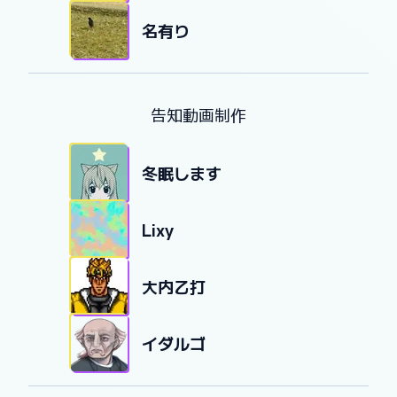
名有り
告知動画制作
冬眠します
Lixy
大内乙打
イダルゴ