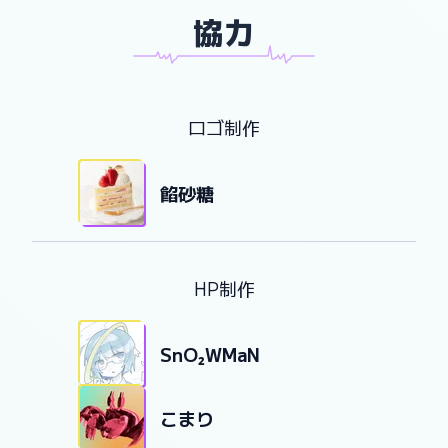
協力
xxxxxxxxxxxxIssyouDemoxxxxxxxxxxxxxxxxxxxxxxxxxxxxxxxxxxxxxxxxxxxxxxYonsyouDemoxxxxxxxxxxxx
ロゴ制作
餡砂糖
HP制作
SnO₂WMaN
こまり